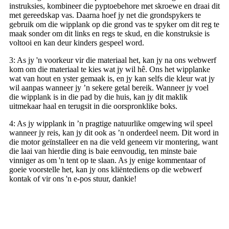
instruksies, kombineer die pyptoebehore met skroewe en draai dit
met gereedskap vas. Daarna hoef jy net die grondspykers te
gebruik om die wipplank op die grond vas te spyker om dit reg te
maak sonder om dit links en regs te skud, en die konstruksie is
voltooi en kan deur kinders gespeel word.
3: As jy 'n voorkeur vir die materiaal het, kan jy na ons webwerf
kom om die materiaal te kies wat jy wil hê. Ons het wipplanke
wat van hout en yster gemaak is, en jy kan selfs die kleur wat jy
wil aanpas wanneer jy ’n sekere getal bereik. Wanneer jy voel
die wipplank is in die pad by die huis, kan jy dit maklik
uitmekaar haal en terugsit in die oorspronklike boks.
4: As jy wipplank in ’n pragtige natuurlike omgewing wil speel
wanneer jy reis, kan jy dit ook as ’n onderdeel neem. Dit word in
die motor geïnstalleer en na die veld geneem vir montering, want
die laai van hierdie ding is baie eenvoudig, ten minste baie
vinniger as om 'n tent op te slaan. As jy enige kommentaar of
goeie voorstelle het, kan jy ons kliëntediens op die webwerf
kontak of vir ons 'n e-pos stuur, dankie!