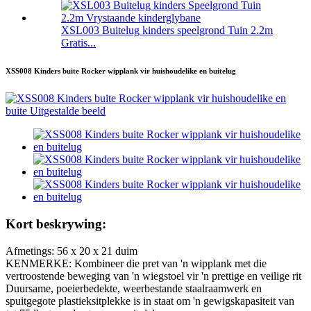
XSL003 Buitelug kinders speelgrond Tuin 2.2m
Gratis...
XSS008 Kinders buite Rocker wipplank vir huishoudelike en buitelug
Kort beskrywing:
Afmetings: 56 x 20 x 21 duim
KENMERKE: Kombineer die pret van 'n wipplank met die
vertroostende beweging van 'n wiegstoel vir 'n prettige en veilige rit
Duursame, poeierbedekte, weerbestande staalraamwerk en
spuitgegote plastieksitplekke is in staat om 'n gewigskapasiteit van