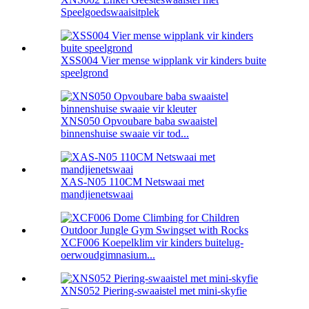
Speelgoedswaaisitplek
XSS004 Vier mense wipplank vir kinders buite
speelgrond
XNS050 Opvoubare baba swaaistel
binnenshuise swaaie vir tod...
XAS-N05 110CM Netswaai met
mandjienetswaai
XCF006 Koepelklim vir kinders buitelug-
oerwoudgimnasium...
XNS052 Piering-swaaistel met mini-skyfie