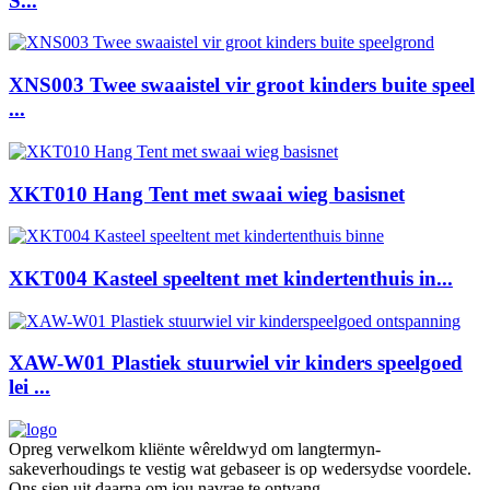
S...
XNS003 Twee swaaistel vir groot kinders buite speel
...
XKT010 Hang Tent met swaai wieg basisnet
XKT004 Kasteel speeltent met kindertenthuis in...
XAW-W01 Plastiek stuurwiel vir kinders speelgoed
lei ...
Opreg verwelkom kliënte wêreldwyd om langtermyn-
sakeverhoudings te vestig wat gebaseer is op wedersydse voordele.
Ons sien uit daarna om jou navrae te ontvang.