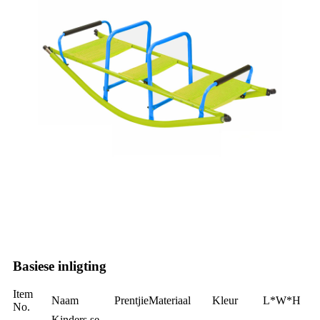
Basiese inligting
Item
Naam
Prentjie
Materiaal
Kleur
L*W*H
No.
Kinders se