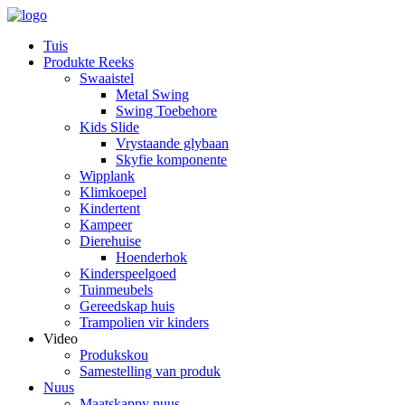
Tuis
Produkte Reeks
Swaaistel
Metal Swing
Swing Toebehore
Kids Slide
Vrystaande glybaan
Skyfie komponente
Wipplank
Klimkoepel
Kindertent
Kampeer
Dierehuise
Hoenderhok
Kinderspeelgoed
Tuinmeubels
Gereedskap huis
Trampolien vir kinders
Video
Produkskou
Samestelling van produk
Nuus
Maatskappy nuus