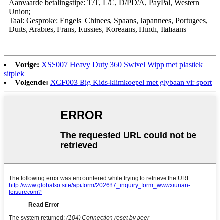
Aanvaarde betalingstipe: T/T, L/C, D/PD/A, PayPal, Western
Union;
Taal: Gesproke: Engels, Chinees, Spaans, Japannees, Portugees,
Duits, Arabies, Frans, Russies, Koreaans, Hindi, Italiaans
Vorige:
XSS007 Heavy Duty 360 Swivel Wipp met plastiek
sitplek
Volgende:
XCF003 Big Kids-klimkoepel met glybaan vir sport