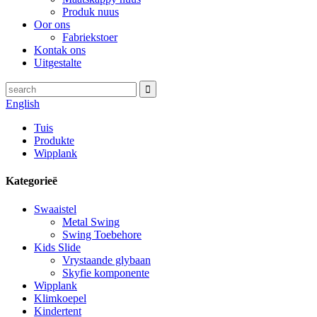
Produk nuus
Oor ons
Fabriekstoer
Kontak ons
Uitgestalte
English
Tuis
Produkte
Wipplank
Kategorieë
Swaaistel
Metal Swing
Swing Toebehore
Kids Slide
Vrystaande glybaan
Skyfie komponente
Wipplank
Klimkoepel
Kindertent