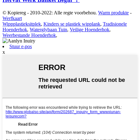
© Kopiereg - 2010-2022: Alle regte voorbehou.
Warm produkte
-
Werfkaart
Wippplastieksitplek
,
Kinders se plastiek wipplank
,
Tradisionele
Hoenderhok
,
Waterglybaan Tuin
,
Veilige Hoenderhok
,
Weerbestande Hoenderhok
,
Stuur e-pos
x