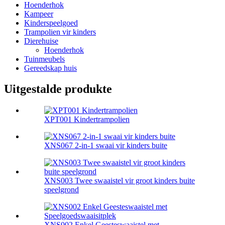
Hoenderhok
Kampeer
Kinderspeelgoed
Trampolien vir kinders
Dierehuise
Hoenderhok
Tuinmeubels
Gereedskap huis
Uitgestalde produkte
XPT001 Kindertrampolien
XNS067 2-in-1 swaai vir kinders buite
XNS003 Twee swaaistel vir groot kinders buite
speelgrond
XNS002 Enkel Geesteswaaistel met