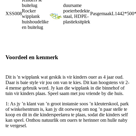
buitelug
duursame
Rocker
poeierbedekte
XSS008
Pasgemaak
L1442*500
wipplank
staal, HDPE-
huishoudelike
plastieksitplek
en buitelug
Voordeel en kenmerk
Dit is 'n wipplank wat geskik is vir kinders ouer as 4 jaar oud.
Daar is baie style vir jou om van te kies. Dit kan hoogstens vir 2-
4 mense gebruik word. Jy kan die wipplank in die binnehof of
tuin vir kinders plaas. Speel saam met jou vriende by die huis.
1: As jy ’n klant van ’n groot instansie soos ’n kleuterskool, park
of winkelsentrum is, kan jy dit oorweeg om nog ’n paar stelle te
koop en dit in die kinderspeelarea te plaas, sodat die kinders self
kan speel. Onthou natuurlik om ouers te herinner om hulle naby
te vergesel.