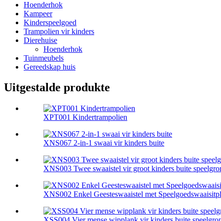
Hoenderhok
Kampeer
Kinderspeelgoed
Trampolien vir kinders
Dierehuise
Hoenderhok
Tuinmeubels
Gereedskap huis
Uitgestalde produkte
XPT001 Kindertrampolien
XNS067 2-in-1 swaai vir kinders buite
XNS003 Twee swaaistel vir groot kinders buite speelgro
XNS002 Enkel Geesteswaaistel met Speelgoedswaaisitp
XSS004 Vier mense wipplank vir kinders buite speelgro