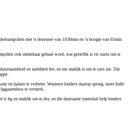
n kindertrampolien met 'n deursnee van 1030mm en 'n hoogte van 65mm
mpolien ook uitmekaar gehaal word, wat gerieflik is vir ouers om te
uursaamheid en stabiliteit het, en nie maklik is om te roes nie. Die
appe.
asie en balans te verbeter. Wanneer kinders daarop spring, moet hulle
 liggaamsbou te versterk.
t is lig en maklik om te dra, en die duursame materiaal help kinders