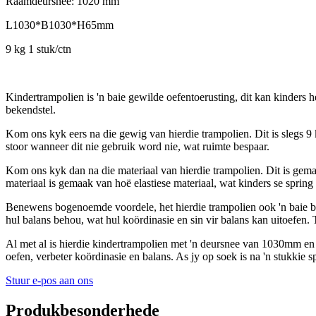
Raamdeursnee: 1020 mm
L1030*B1030*H65mm
9 kg 1 stuk/ctn
Kindertrampolien is 'n baie gewilde oefentoerusting, dit kan kinders
bekendstel.
Kom ons kyk eers na die gewig van hierdie trampolien. Dit is slegs 9 
stoor wanneer dit nie gebruik word nie, wat ruimte bespaar.
Kom ons kyk dan na die materiaal van hierdie trampolien. Dit is gemaak
materiaal is gemaak van hoë elastiese materiaal, wat kinders se spri
Benewens bogenoemde voordele, het hierdie trampolien ook 'n baie bel
hul balans behou, wat hul koördinasie en sin vir balans kan uitoefen. 
Al met al is hierdie kindertrampolien met 'n deursnee van 1030mm en '
oefen, verbeter koördinasie en balans. As jy op soek is na 'n stukkie sp
Stuur e-pos aan ons
Produkbesonderhede