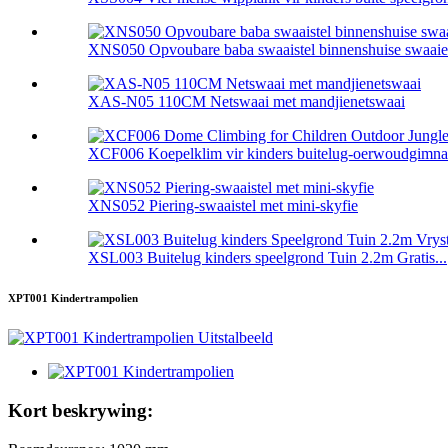
XNS050 Opvoubare baba swaaistel binnenshuise swaaie v
XAS-N05 110CM Netswaai met mandjienetswaai
XCF006 Koepelklim vir kinders buitelug-oerwoudgimna
XNS052 Piering-swaaistel met mini-skyfie
XSL003 Buitelug kinders speelgrond Tuin 2.2m Gratis...
XPT001 Kindertrampolien
Kort beskrywing: