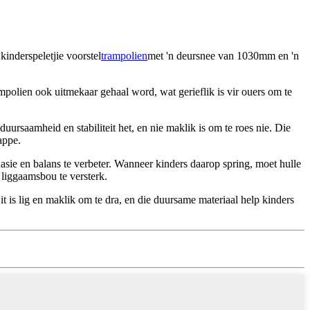
kinderspeletjie voorstel
trampolien
met 'n deursnee van 1030mm en 'n
mpolien ook uitmekaar gehaal word, wat gerieflik is vir ouers om te
uursaamheid en stabiliteit het, en nie maklik is om te roes nie. Die
appe.
asie en balans te verbeter. Wanneer kinders daarop spring, moet hulle
 liggaamsbou te versterk.
t is lig en maklik om te dra, en die duursame materiaal help kinders