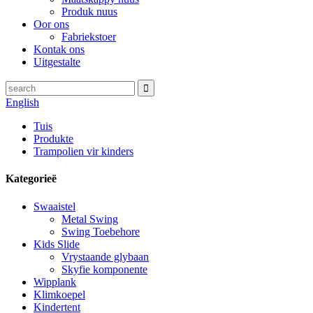
Produk nuus
Oor ons
Fabriekstoer
Kontak ons
Uitgestalte
English
Tuis
Produkte
Trampolien vir kinders
Kategorieë
Swaaistel
Metal Swing
Swing Toebehore
Kids Slide
Vrystaande glybaan
Skyfie komponente
Wipplank
Klimkoepel
Kindertent