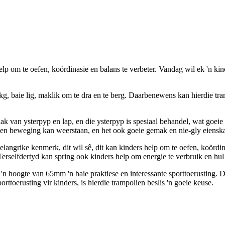
 help om te oefen, koördinasie en balans te verbeter. Vandag wil ek '
kg, baie lig, maklik om te dra en te berg. Daarbenewens kan hierdie tra
 van ysterpyp en lap, en die ysterpyp is spesiaal behandel, wat goeie d
ng en beweging kan weerstaan, en het ook goeie gemak en nie-gly eiensk
angrike kenmerk, dit wil sê, dit kan kinders help om te oefen, koördin
Terselfdertyd kan spring ook kinders help om energie te verbruik en hul
n hoogte van 65mm 'n baie praktiese en interessante sporttoerusting. Di
orttoerusting vir kinders, is hierdie trampolien beslis 'n goeie keuse.