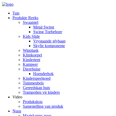
Tuis
Produkte Reeks
Swaaistel
Metal Swing
Swing Toebehore
Kids Slide
Vrystaande glybaan
Skyfie komponente
Wipplank
Klimkoepel
Kindertent
Kampeer
Dierehuise
Hoenderhok
Kinderspeelgoed
Tuinmeubels
Gereedskap huis
Trampolien vir kinders
Video
Produkskou
Samestelling van produk
Nuus
Maatskappy nuus