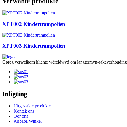
Verwante produkte
XPT002 Kindertrampolien
XPT003 Kindertrampolien
Opreg verwelkom kliënte wêreldwyd om langtermyn-sakeverhoudings te
Inligting
Uitgestalde produkte
Kontak ons
Oor ons
Alibaba Winkel