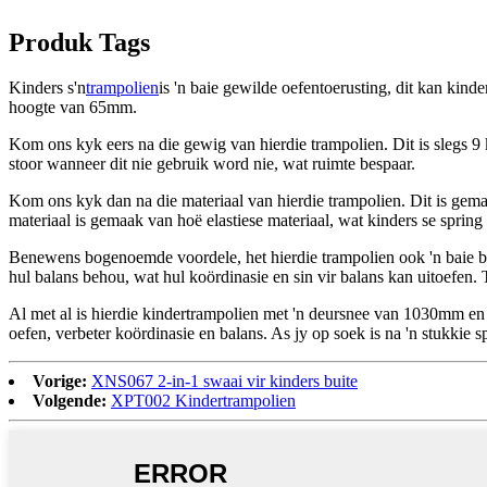
Produk Tags
Kinders s'n
trampolien
is 'n baie gewilde oefentoerusting, dit kan kinde
hoogte van 65mm.
Kom ons kyk eers na die gewig van hierdie trampolien. Dit is slegs 9 
stoor wanneer dit nie gebruik word nie, wat ruimte bespaar.
Kom ons kyk dan na die materiaal van hierdie trampolien. Dit is gemaak
materiaal is gemaak van hoë elastiese materiaal, wat kinders se spri
Benewens bogenoemde voordele, het hierdie trampolien ook 'n baie bel
hul balans behou, wat hul koördinasie en sin vir balans kan uitoefen. 
Al met al is hierdie kindertrampolien met 'n deursnee van 1030mm en '
oefen, verbeter koördinasie en balans. As jy op soek is na 'n stukkie sp
Vorige:
XNS067 2-in-1 swaai vir kinders buite
Volgende:
XPT002 Kindertrampolien