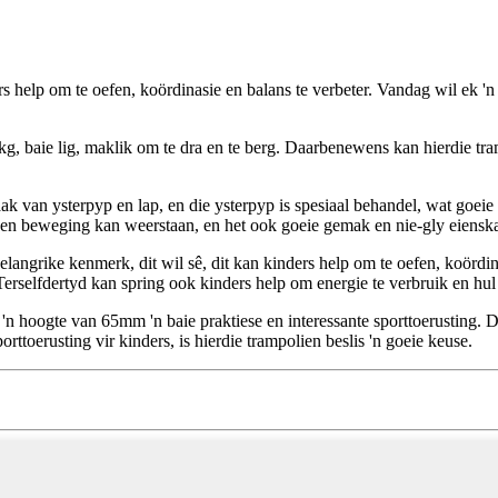
rs help om te oefen, koördinasie en balans te verbeter. Vandag wil ek 'n 
kg, baie lig, maklik om te dra en te berg. Daarbenewens kan hierdie tra
 van ysterpyp en lap, en die ysterpyp is spesiaal behandel, wat goeie d
ng en beweging kan weerstaan, en het ook goeie gemak en nie-gly eiensk
angrike kenmerk, dit wil sê, dit kan kinders help om te oefen, koördin
Terselfdertyd kan spring ook kinders help om energie te verbruik en hul
n hoogte van 65mm 'n baie praktiese en interessante sporttoerusting. Di
orttoerusting vir kinders, is hierdie trampolien beslis 'n goeie keuse.