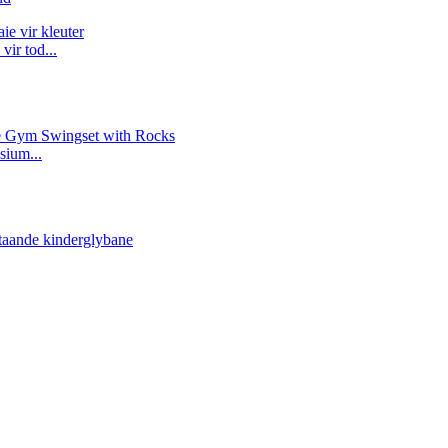
ir tod...
sium...