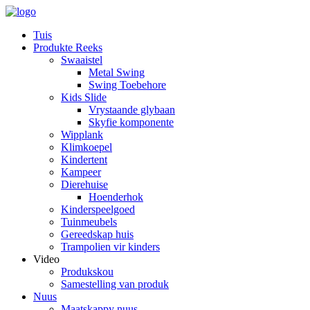
Tuis
Produkte Reeks
Swaaistel
Metal Swing
Swing Toebehore
Kids Slide
Vrystaande glybaan
Skyfie komponente
Wipplank
Klimkoepel
Kindertent
Kampeer
Dierehuise
Hoenderhok
Kinderspeelgoed
Tuinmeubels
Gereedskap huis
Trampolien vir kinders
Video
Produkskou
Samestelling van produk
Nuus
Maatskappy nuus