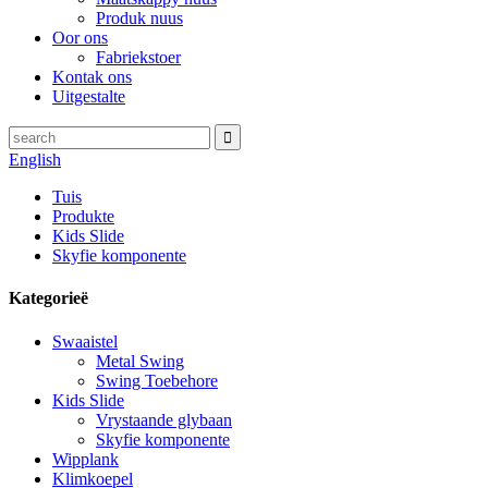
Produk nuus
Oor ons
Fabriekstoer
Kontak ons
Uitgestalte
English
Tuis
Produkte
Kids Slide
Skyfie komponente
Kategorieë
Swaaistel
Metal Swing
Swing Toebehore
Kids Slide
Vrystaande glybaan
Skyfie komponente
Wipplank
Klimkoepel