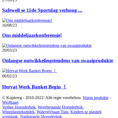
Safewell se 11de Sportdag verhoog ...
16/08/23
Ons middeljaarkonferensie!
20/03/23
Onlangse ontwikkelingstendens van swaaiprodukte
06/02/23
Hervat Werk Banket Begin ！
© Kopiereg - 2010-2022: Alle regte voorbehou.
Warm produkte
-
Werfkaart
Veilige Hoenderhok
,
Weerbestande Hoenderhok
,
Wippplastieksitplek
,
Waterglybaan Tuin
,
Kinders se plastiek
wipplank
,
Tradisionele Hoenderhok
,