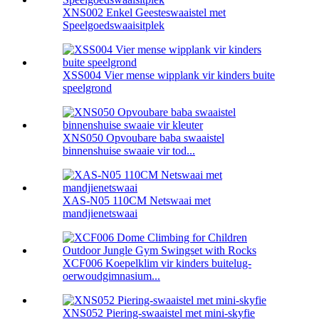
XNS002 Enkel Geesteswaaistel met
Speelgoedswaaisitplek
XSS004 Vier mense wipplank vir kinders buite
speelgrond
XNS050 Opvoubare baba swaaistel
binnenshuise swaaie vir tod...
XAS-N05 110CM Netswaai met
mandjienetswaai
XCF006 Koepelklim vir kinders buitelug-
oerwoudgimnasium...
XNS052 Piering-swaaistel met mini-skyfie