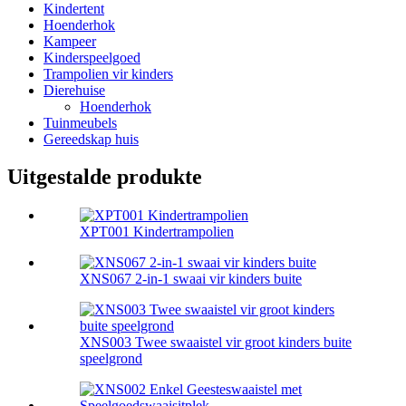
Kindertent
Hoenderhok
Kampeer
Kinderspeelgoed
Trampolien vir kinders
Dierehuise
Hoenderhok
Tuinmeubels
Gereedskap huis
Uitgestalde produkte
XPT001 Kindertrampolien
XNS067 2-in-1 swaai vir kinders buite
XNS003 Twee swaaistel vir groot kinders buite
speelgrond