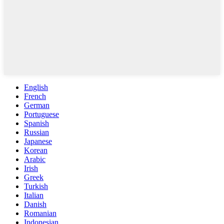
English
French
German
Portuguese
Spanish
Russian
Japanese
Korean
Arabic
Irish
Greek
Turkish
Italian
Danish
Romanian
Indonesian