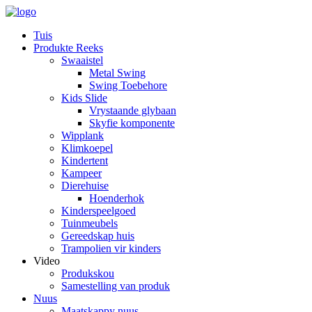
Tuis
Produkte Reeks
Swaaistel
Metal Swing
Swing Toebehore
Kids Slide
Vrystaande glybaan
Skyfie komponente
Wipplank
Klimkoepel
Kindertent
Kampeer
Dierehuise
Hoenderhok
Kinderspeelgoed
Tuinmeubels
Gereedskap huis
Trampolien vir kinders
Video
Produkskou
Samestelling van produk
Nuus
Maatskappy nuus