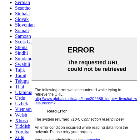
Serbian
Sesotho
Sinhala
Slovak
Slovenian
Somali
Samoan
Scots Gaelic
Shona
Sindhi
Sundanese
Swahili
Tajik
Tamil
Telugu
Thai
Ukrainian
Urdu
Uzbek
Vietnamese
Welsh
Xhosa
Yiddish
Yoruba
Zulu