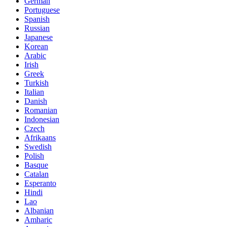
German
Portuguese
Spanish
Russian
Japanese
Korean
Arabic
Irish
Greek
Turkish
Italian
Danish
Romanian
Indonesian
Czech
Afrikaans
Swedish
Polish
Basque
Catalan
Esperanto
Hindi
Lao
Albanian
Amharic