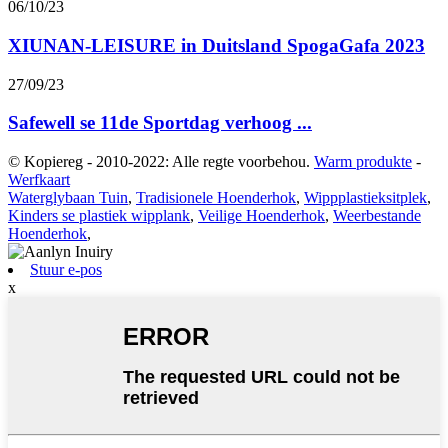
06/10/23
XIUNAN-LEISURE in Duitsland SpogaGafa 2023
27/09/23
Safewell se 11de Sportdag verhoog ...
© Kopiereg - 2010-2022: Alle regte voorbehou.
Warm produkte
-
Werfkaart
Waterglybaan Tuin
,
Tradisionele Hoenderhok
,
Wippplastieksitplek
,
Kinders se plastiek wipplank
,
Veilige Hoenderhok
,
Weerbestande
Hoenderhok
,
Stuur e-pos
x