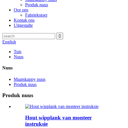
Produk nuus
Oor ons
Fabriekstoer
Kontak ons
Uitgestalte
English
Tuis
Nuus
Nuus
Maatskappy nuus
Produk nuus
Produk nuus
Hout wipplank van monteer
instruksie