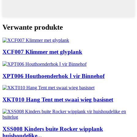
Verwante produkte
XCF007 Klimmer met glyplank
XPT006 ​​Houthoenderhok Ⅰ vir Binnehof
XKT010 Hang Tent met swaai wieg basisnet
XSS008 Kinders buite Rocker wipplank
huishoudelike...