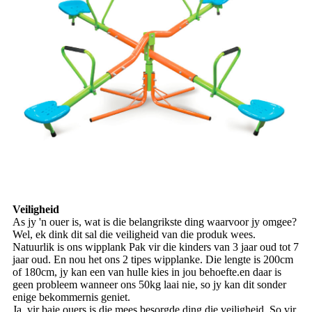
Veiligheid
As jy 'n ouer is, wat is die belangrikste ding waarvoor jy omgee?
Wel, ek dink dit sal die veiligheid van die produk wees.
Natuurlik is ons wipplank Pak vir die kinders van 3 jaar oud tot 7
jaar oud. En nou het ons 2 tipes wipplanke. Die lengte is 200cm
of 180cm, jy kan een van hulle kies in jou behoefte.en daar is
geen probleem wanneer ons 50kg laai nie, so jy kan dit sonder
enige bekommernis geniet.
Ja, vir baie ouers is die mees besorgde ding die veiligheid. So vir