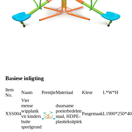
Basiese inligting
Item
Naam
Prentjie
Materiaal
Kleur
L*W*H
No.
Vier
mense
duursame
wipplank
poeierbedekte
XSS004
Pasgemaak
L1900*250*4
vir kinders
staal, HDPE-
buite
plastieksitplek
speelgrond