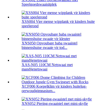
Speelgoedswaaisitplek
XSS004 Vier mense wipplank vir kinders buite
speelgrond
XNS050 Opvoubare baba swaaistel
binnenshuise swaaie vir tod...
XAS-N05 110CM Netswaai met
mandjienetswaai
XCF006 Koepelklim vir kinders buitelug-
oerwoudgimnasium...
XNS052 Piering-swaaistel met mini-skyfie