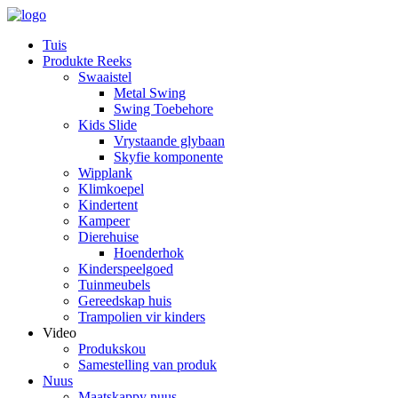
Tuis
Produkte Reeks
Swaaistel
Metal Swing
Swing Toebehore
Kids Slide
Vrystaande glybaan
Skyfie komponente
Wipplank
Klimkoepel
Kindertent
Kampeer
Dierehuise
Hoenderhok
Kinderspeelgoed
Tuinmeubels
Gereedskap huis
Trampolien vir kinders
Video
Produkskou
Samestelling van produk
Nuus
Maatskappy nuus