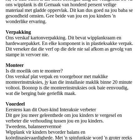
ons wipplank is dit Gemaak van honderd persent veilige
materiaal met gladde oppervlak. Dit kan dus goed na jou baba se
gesondheid omsien. Gee beide van jou en jou kinders 'n
wonderlike ervaring.
Verpakking
Ons verskaf kartonverpakking. Dit bevat wipplankraam en
hardewarepakket. En elke komponent is in plastieksakke verpak.
Dit verseker dat die verf op die dele nie sal afkom as gevolg van
stampe in vervoer nie.
Monteer
Is dit moeilik om te monteer?
Ons verskaf plat verpak en voorgeboor met maklike
monteerinstruksies, jy kan die installasie maklik binne 20 minute
voltooi. Boonop is die monteerinstruksies ook baie eenvoudig,
wat die berging baie gerieflik maak.
Voordeel
Eerstens kan dit Ouer-kind Interaksie verbeter
Dit gee jou meer geleenthede om jou kinders te vergesel en
verbeter die verhouding tussen jou en jou kinders.
Tweedens, balanseervermoë
Wipplank vir kinders bevorder balans en
koördinasievaardighede. Met 'n spinfunksie word 'n groter reeks