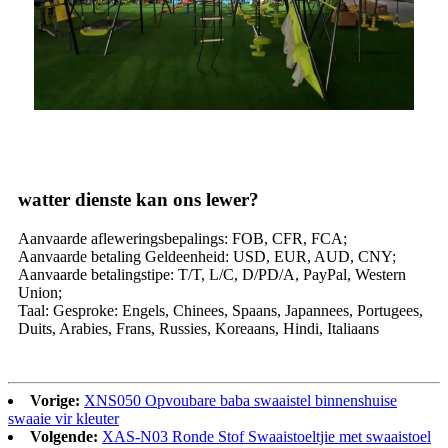
watter dienste kan ons lewer?
Aanvaarde afleweringsbepalings: FOB, CFR, FCA;
Aanvaarde betaling Geldeenheid: USD, EUR, AUD, CNY;
Aanvaarde betalingstipe: T/T, L/C, D/PD/A, PayPal, Western
Union;
Taal: Gesproke: Engels, Chinees, Spaans, Japannees, Portugees,
Duits, Arabies, Frans, Russies, Koreaans, Hindi, Italiaans
Vorige:
XNS050 Opvoubare baba swaaistel binnenshuise
swaaie vir kleuter
Volgende:
XAS-N03 Ronde Stof Swaaistoeltjie met swaaistoel