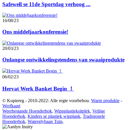
Safewell se 11de Sportdag verhoog ...
16/08/23
Ons middeljaarkonferensie!
20/03/23
Onlangse ontwikkelingstendens van swaaiprodukte
06/02/23
Hervat Werk Banket Begin ！
© Kopiereg - 2010-2022: Alle regte voorbehou.
Warm produkte
-
Werfkaart
Weerbestande Hoenderhok
,
Wippplastieksitplek
,
Veilige
Hoenderhok
,
Kinders se plastiek wipplank
,
Tradisionele
Hoenderhok
,
Waterglybaan Tuin
,