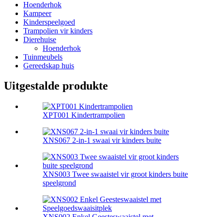
Hoenderhok
Kampeer
Kinderspeelgoed
Trampolien vir kinders
Dierehuise
Hoenderhok
Tuinmeubels
Gereedskap huis
Uitgestalde produkte
XPT001 Kindertrampolien
XNS067 2-in-1 swaai vir kinders buite
XNS003 Twee swaaistel vir groot kinders buite
speelgrond
XNS002 Enkel Geesteswaaistel met