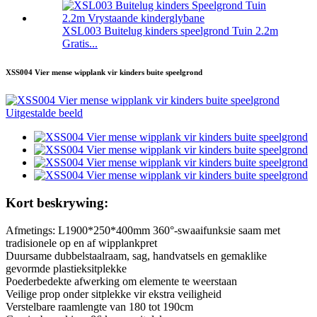
XSL003 Buitelug kinders speelgrond Tuin 2.2m
Gratis...
XSS004 Vier mense wipplank vir kinders buite speelgrond
Kort beskrywing:
Afmetings: L1900*250*400mm 360°-swaaifunksie saam met
tradisionele op en af ​​wipplankpret
Duursame dubbelstaalraam, sag, handvatsels en gemaklike
gevormde plastieksitplekke
Poederbedekte afwerking om elemente te weerstaan
Veilige prop onder sitplekke vir ekstra veiligheid
Verstelbare raamlengte van 180 tot 190cm