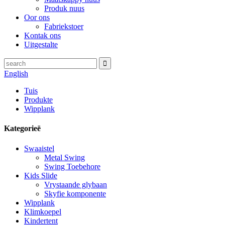
Produk nuus
Oor ons
Fabriekstoer
Kontak ons
Uitgestalte
English
Tuis
Produkte
Wipplank
Kategorieë
Swaaistel
Metal Swing
Swing Toebehore
Kids Slide
Vrystaande glybaan
Skyfie komponente
Wipplank
Klimkoepel
Kindertent