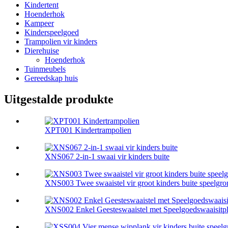
Kindertent
Hoenderhok
Kampeer
Kinderspeelgoed
Trampolien vir kinders
Dierehuise
Hoenderhok
Tuinmeubels
Gereedskap huis
Uitgestalde produkte
XPT001 Kindertrampolien
XNS067 2-in-1 swaai vir kinders buite
XNS003 Twee swaaistel vir groot kinders buite speelgro
XNS002 Enkel Geesteswaaistel met Speelgoedswaaisitp