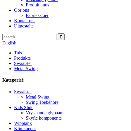
Produk nuus
Oor ons
Fabriekstoer
Kontak ons
Uitgestalte
English
Tuis
Produkte
Swaaistel
Metal Swing
Kategorieë
Swaaistel
Metal Swing
Swing Toebehore
Kids Slide
Vrystaande glybaan
Skyfie komponente
Wipplank
Klimkoepel