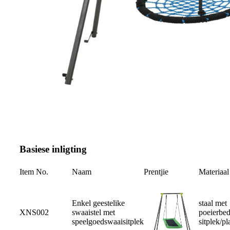
Basiese inligting
Item No.
Naam
Prentjie
Materiaal
Enkel geestelike
staal met
XNS002
swaaistel met
poeierbe
speelgoedswaaisitplek
sitplek/p