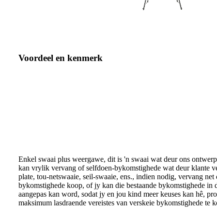
Voordeel en kenmerk
Enkel swaai plus weergawe, dit is 'n swaai wat deur ons ontwerp 
kan vrylik vervang of selfdoen-bykomstighede wat deur klante ve
plate, tou-netswaaie, seil-swaaie, ens., indien nodig, vervang ne
bykomstighede koop, of jy kan die bestaande bykomstighede in 
aangepas kan word, sodat jy en jou kind meer keuses kan hê, pr
maksimum lasdraende vereistes van verskeie bykomstighede te k