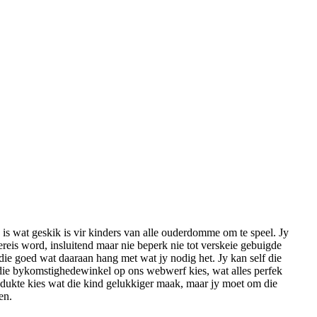
is wat geskik is vir kinders van alle ouderdomme om te speel. Jy
reis word, insluitend maar nie beperk nie tot verskeie gebuigde
t die goed wat daaraan hang met wat jy nodig het. Jy kan self die
die bykomstighedewinkel op ons webwerf kies, wat alles perfek
odukte kies wat die kind gelukkiger maak, maar jy moet om die
en.