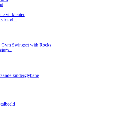
nd
ir tod...
sium...