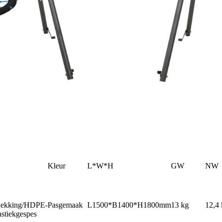
Kleur
L*W*H
GW
NW
dekking/HDPE-
Pasgemaak
L1500*B1400*H1800mm
13 kg
12,4
lastiekgespes