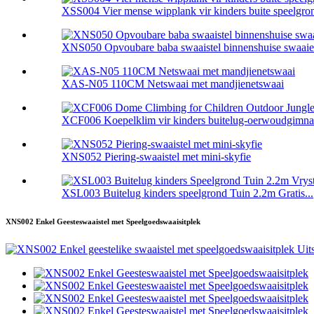
XSS004 Vier mense wipplank vir kinders buite speelgro
XNS050 Opvoubare baba swaaistel binnenshuise swaaie v
XAS-N05 110CM Netswaai met mandjienetswaai
XCF006 Koepelklim vir kinders buitelug-oerwoudgimna
XNS052 Piering-swaaistel met mini-skyfie
XSL003 Buitelug kinders speelgrond Tuin 2.2m Gratis...
XNS002 Enkel Geesteswaaistel met Speelgoedswaaisitplek