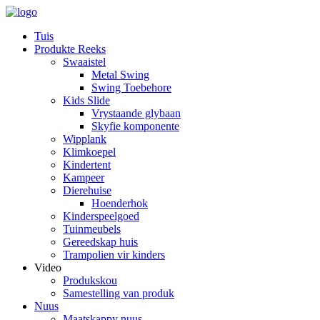
Tuis
Produkte Reeks
Swaaistel
Metal Swing
Swing Toebehore
Kids Slide
Vrystaande glybaan
Skyfie komponente
Wipplank
Klimkoepel
Kindertent
Kampeer
Dierehuise
Hoenderhok
Kinderspeelgoed
Tuinmeubels
Gereedskap huis
Trampolien vir kinders
Video
Produkskou
Samestelling van produk
Nuus
Maatskappy nuus