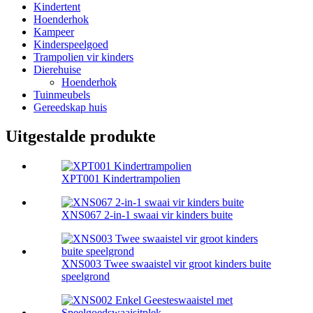
Kindertent
Hoenderhok
Kampeer
Kinderspeelgoed
Trampolien vir kinders
Dierehuise
Hoenderhok
Tuinmeubels
Gereedskap huis
Uitgestalde produkte
XPT001 Kindertrampolien
XNS067 2-in-1 swaai vir kinders buite
XNS003 Twee swaaistel vir groot kinders buite
speelgrond