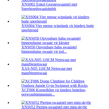
XNS002 Enkel Geesteswaaistel met
Speelgoedswaaisitplek
XSS004 Vier mense wipplank vir kinders buite
speelgrond
XNS050 Opvoubare baba swaaistel
binnenshuise swaaie vir tod...
XAS-N05 110CM Netswaai met
mandjienetswaai
XCF006 Koepelklim vir kinders buitelug-
oerwoudgimnasium...
XNS052 Piering-swaaistel met mini-skyfie