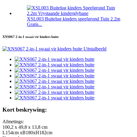
XSL003 Buitelug kinders speelgrond Tuin 2.2m
Gratis...
XNS067 2-in-1 swaai vir kinders buite
Kort beskrywing:
Afmetings:
100,2 x 49,8 x 13,8 cm
L154cm xB180xH182cm