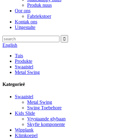
Produk nuus
Oor ons
Fabriekstoer
Kontak ons
Uitgestalte
English
Tuis
Produkte
Swaaistel
Metal Swing
Kategorieë
Swaaistel
Metal Swing
Swing Toebehore
Kids Slide
Vrystaande glybaan
Skyfie komponente
Wipplank
Klimkoepel