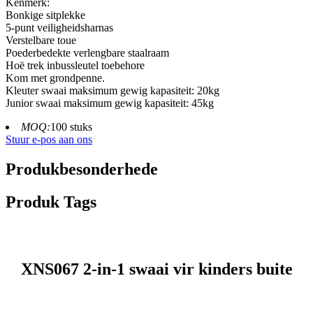
Kenmerk:
Bonkige sitplekke
5-punt veiligheidsharnas
Verstelbare toue
Poederbedekte verlengbare staalraam
Hoë trek inbussleutel toebehore
Kom met grondpenne.
Kleuter swaai maksimum gewig kapasiteit: 20kg
Junior swaai maksimum gewig kapasiteit: 45kg
MOQ:
100 stuks
Stuur e-pos aan ons
Produkbesonderhede
Produk Tags
XNS067 2-in-1 swaai vir kinders buite