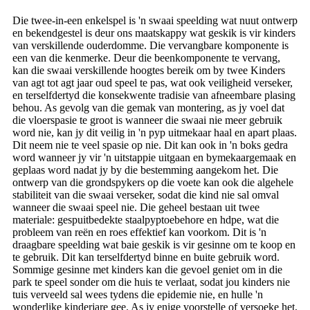
Die twee-in-een enkelspel is 'n swaai speelding wat nuut ontwerp
en bekendgestel is deur ons maatskappy wat geskik is vir kinders
van verskillende ouderdomme. Die vervangbare komponente is
een van die kenmerke. Deur die beenkomponente te vervang,
kan die swaai verskillende hoogtes bereik om by twee Kinders
van agt tot agt jaar oud speel te pas, wat ook veiligheid verseker,
en terselfdertyd die konsekwente tradisie van afneembare plasing
behou. As gevolg van die gemak van montering, as jy voel dat
die vloerspasie te groot is wanneer die swaai nie meer gebruik
word nie, kan jy dit veilig in 'n pyp uitmekaar haal en apart plaas.
Dit neem nie te veel spasie op nie. Dit kan ook in 'n boks gedra
word wanneer jy vir 'n uitstappie uitgaan en bymekaargemaak en
geplaas word nadat jy by die bestemming aangekom het. Die
ontwerp van die grondspykers op die voete kan ook die algehele
stabiliteit van die swaai verseker, sodat die kind nie sal omval
wanneer die swaai speel nie. Die geheel bestaan ​​uit twee
materiale: gespuitbedekte staalpyptoebehore en hdpe, wat die
probleem van reën en roes effektief kan voorkom. Dit is 'n
draagbare speelding wat baie geskik is vir gesinne om te koop en
te gebruik. Dit kan terselfdertyd binne en buite gebruik word.
Sommige gesinne met kinders kan die gevoel geniet om in die
park te speel sonder om die huis te verlaat, sodat jou kinders nie
tuis verveeld sal wees tydens die epidemie nie, en hulle 'n
wonderlike kinderjare gee. As jy enige voorstelle of versoeke het,