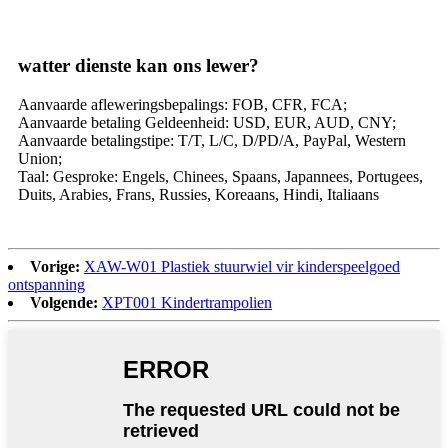
watter dienste kan ons lewer?
Aanvaarde afleweringsbepalings: FOB, CFR, FCA;
Aanvaarde betaling Geldeenheid: USD, EUR, AUD, CNY;
Aanvaarde betalingstipe: T/T, L/C, D/PD/A, PayPal, Western
Union;
Taal: Gesproke: Engels, Chinees, Spaans, Japannees, Portugees,
Duits, Arabies, Frans, Russies, Koreaans, Hindi, Italiaans
Vorige:
XAW-W01 Plastiek stuurwiel vir kinderspeelgoed
ontspanning
Volgende:
XPT001 Kindertrampolien