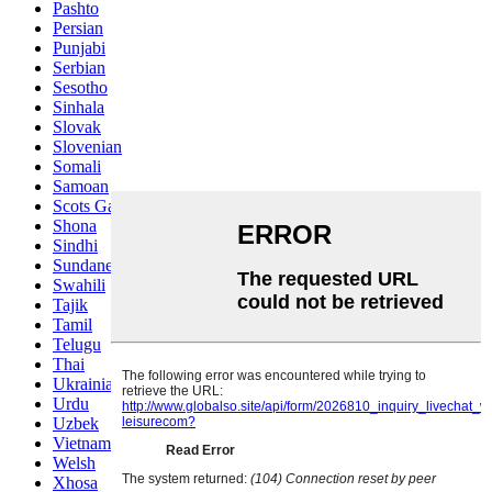
Pashto
Persian
Punjabi
Serbian
Sesotho
Sinhala
Slovak
Slovenian
Somali
Samoan
Scots Gaelic
Shona
Sindhi
Sundanese
Swahili
Tajik
Tamil
Telugu
Thai
Ukrainian
Urdu
Uzbek
Vietnamese
Welsh
Xhosa