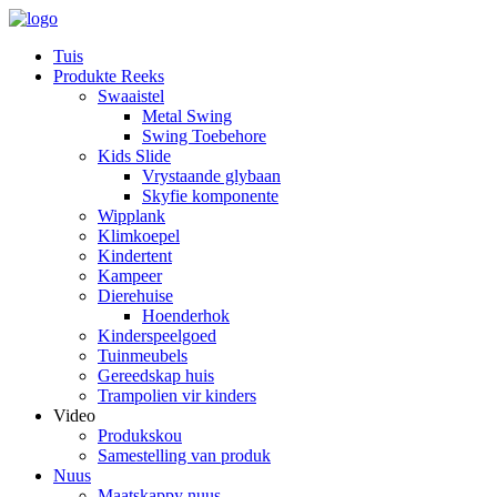
Tuis
Produkte Reeks
Swaaistel
Metal Swing
Swing Toebehore
Kids Slide
Vrystaande glybaan
Skyfie komponente
Wipplank
Klimkoepel
Kindertent
Kampeer
Dierehuise
Hoenderhok
Kinderspeelgoed
Tuinmeubels
Gereedskap huis
Trampolien vir kinders
Video
Produkskou
Samestelling van produk
Nuus
Maatskappy nuus