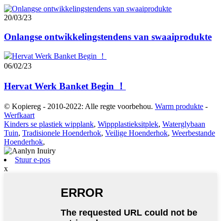
20/03/23
Onlangse ontwikkelingstendens van swaaiprodukte
06/02/23
Hervat Werk Banket Begin ！
© Kopiereg - 2010-2022: Alle regte voorbehou.
Warm produkte
-
Werfkaart
Kinders se plastiek wipplank
,
Wippplastieksitplek
,
Waterglybaan
Tuin
,
Tradisionele Hoenderhok
,
Veilige Hoenderhok
,
Weerbestande
Hoenderhok
,
Stuur e-pos
x