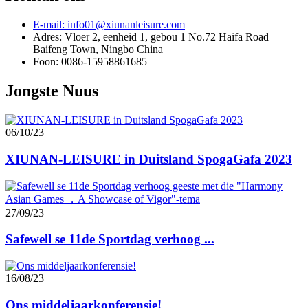
E-mail: info01@xiunanleisure.com
Adres: Vloer 2, eenheid 1, gebou 1 No.72 Haifa Road
Baifeng Town, Ningbo China
Foon: 0086-15958861685
Jongste Nuus
06/10/23
XIUNAN-LEISURE in Duitsland SpogaGafa 2023
27/09/23
Safewell se 11de Sportdag verhoog ...
16/08/23
Ons middeljaarkonferensie!