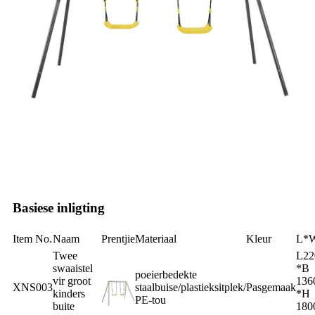
Basiese inligting
Item No.
Naam
Prentjie
Materiaal
Kleur
L*
Twee
L22
swaaistel
*B
poeierbedekte
vir groot
136
XNS003
staalbuise/plastieksitplek/
Pasgemaak
kinders
*H
PE-tou
buite
180