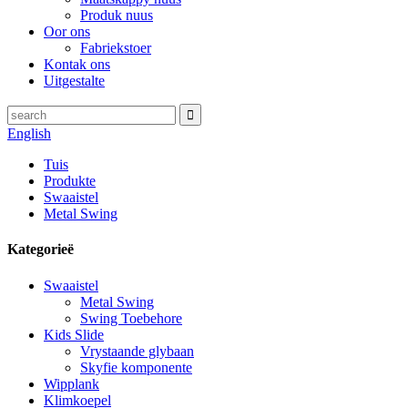
Produk nuus
Oor ons
Fabriekstoer
Kontak ons
Uitgestalte
English
Tuis
Produkte
Swaaistel
Metal Swing
Kategorieë
Swaaistel
Metal Swing
Swing Toebehore
Kids Slide
Vrystaande glybaan
Skyfie komponente
Wipplank
Klimkoepel