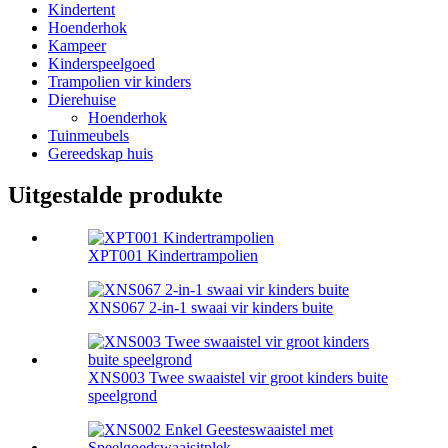
Kindertent
Hoenderhok
Kampeer
Kinderspeelgoed
Trampolien vir kinders
Dierehuise
Hoenderhok
Tuinmeubels
Gereedskap huis
Uitgestalde produkte
XPT001 Kindertrampolien
XNS067 2-in-1 swaai vir kinders buite
XNS003 Twee swaaistel vir groot kinders buite
speelgrond