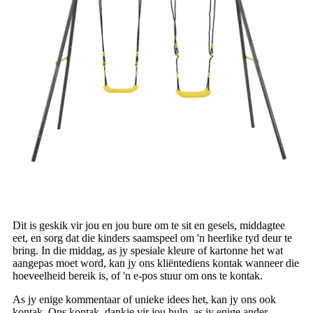
Dit is geskik vir jou en jou bure om te sit en gesels, middagtee
eet, en sorg dat die kinders saamspeel om 'n heerlike tyd deur te
bring. In die middag, as jy spesiale kleure of kartonne het wat
aangepas moet word, kan jy ons kliëntediens kontak wanneer die
hoeveelheid bereik is, of 'n e-pos stuur om ons te kontak.
As jy enige kommentaar of unieke idees het, kan jy ons ook
kontak. Ons kontak, dankie vir jou hulp, as jy enige ander