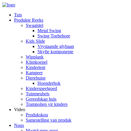
Tuis
Produkte Reeks
Swaaistel
Metal Swing
Swing Toebehore
Kids Slide
Vrystaande glybaan
Skyfie komponente
Wipplank
Klimkoepel
Kindertent
Kampeer
Dierehuise
Hoenderhok
Kinderspeelgoed
Tuinmeubels
Gereedskap huis
Trampolien vir kinders
Video
Produkskou
Samestelling van produk
Nuus
Maatskappy nuus