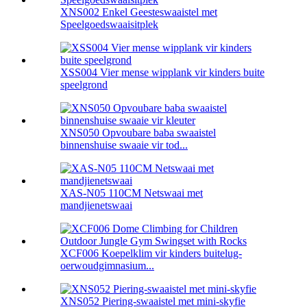
XNS002 Enkel Geesteswaaistel met
Speelgoedswaaisitplek
XSS004 Vier mense wipplank vir kinders buite
speelgrond
XNS050 Opvoubare baba swaaistel
binnenshuise swaaie vir tod...
XAS-N05 110CM Netswaai met
mandjienetswaai
XCF006 Koepelklim vir kinders buitelug-
oerwoudgimnasium...
XNS052 Piering-swaaistel met mini-skyfie