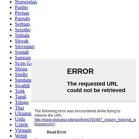
Norwegian
Pashto
Persian
Punjabi
Serbian
Sesotho
Sinhala
Slovak
Slovenian
Somali
Samoan
Scots Gaelic
Shona
Sindhi
Sundanese
Swahili
Tajik
Tamil
Telugu
Thai
Ukrainian
Urdu
Uzbek
Vietnamese
Welsh