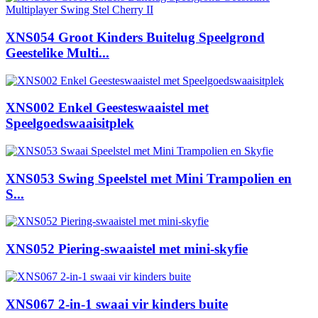
XNS054 Groot Kinders Buitelug Speelgrond
Geestelike Multi...
XNS002 Enkel Geesteswaaistel met
Speelgoedswaaisitplek
XNS053 Swing Speelstel met Mini Trampolien en
S...
XNS052 Piering-swaaistel met mini-skyfie
XNS067 2-in-1 swaai vir kinders buite