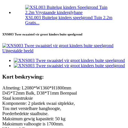
XSL003 Buitelug kinders speelgrond Tuin 2.2m
Gratis...
XNS003 Twee swaaistel vir groot kinders buite speelgrond
Kort beskrywing:
Afmeting: L2080*W1360*H1800mm
D45*T2mm Balk, D38*T1mm Beenpaal
Staal konstruksie
Komponente: 2 plastiek swaai sitplekke,
Tou met verstelbare hanghoogte,
Poederbedekte staalbuise.
Maksimum gewig kapasiteit: 50 kg
Maksimum valhoogte is 1700mm.