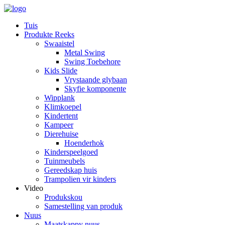
Tuis
Produkte Reeks
Swaaistel
Metal Swing
Swing Toebehore
Kids Slide
Vrystaande glybaan
Skyfie komponente
Wipplank
Klimkoepel
Kindertent
Kampeer
Dierehuise
Hoenderhok
Kinderspeelgoed
Tuinmeubels
Gereedskap huis
Trampolien vir kinders
Video
Produkskou
Samestelling van produk
Nuus
Maatskappy nuus