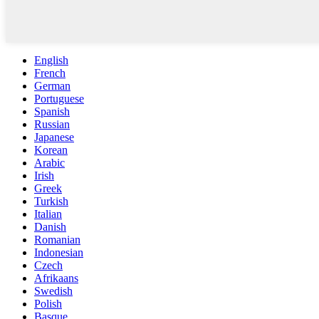
English
French
German
Portuguese
Spanish
Russian
Japanese
Korean
Arabic
Irish
Greek
Turkish
Italian
Danish
Romanian
Indonesian
Czech
Afrikaans
Swedish
Polish
Basque