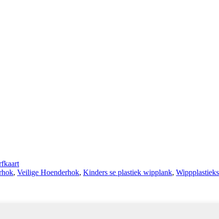
fkaart
rhok
,
Veilige Hoenderhok
,
Kinders se plastiek wipplank
,
Wippplastieks