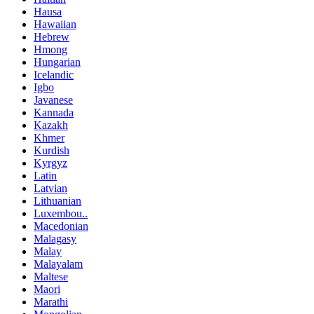
Hausa
Hawaiian
Hebrew
Hmong
Hungarian
Icelandic
Igbo
Javanese
Kannada
Kazakh
Khmer
Kurdish
Kyrgyz
Latin
Latvian
Lithuanian
Luxembou..
Macedonian
Malagasy
Malay
Malayalam
Maltese
Maori
Marathi