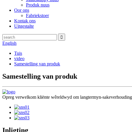
Produk nuus
Oor ons
Fabriekstoer
Kontak ons
Uitgestalte
English
Tuis
video
Samestelling van produk
Samestelling van produk
Opreg verwelkom kliënte wêreldwyd om langtermyn-sakeverhoudings te
Inligting