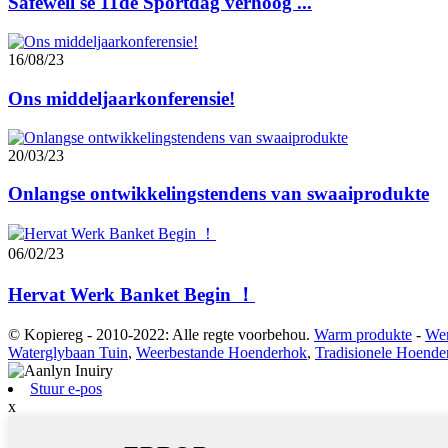
Safewell se 11de Sportdag verhoog ...
16/08/23
Ons middeljaarkonferensie!
20/03/23
Onlangse ontwikkelingstendens van swaaiprodukte
06/02/23
Hervat Werk Banket Begin ！
© Kopiereg - 2010-2022: Alle regte voorbehou.
Warm produkte
-
Wer
Waterglybaan Tuin
,
Weerbestande Hoenderhok
,
Tradisionele Hoende
Stuur e-pos
x