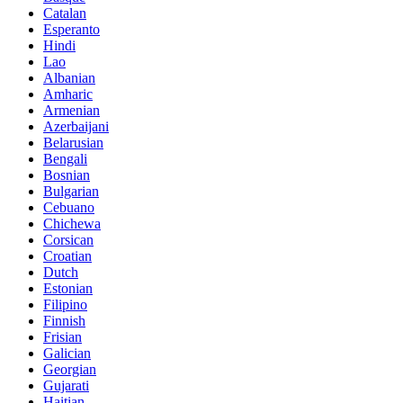
Catalan
Esperanto
Hindi
Lao
Albanian
Amharic
Armenian
Azerbaijani
Belarusian
Bengali
Bosnian
Bulgarian
Cebuano
Chichewa
Corsican
Croatian
Dutch
Estonian
Filipino
Finnish
Frisian
Galician
Georgian
Gujarati
Haitian