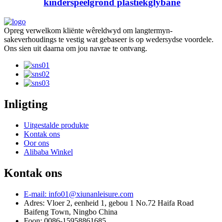
kinderspeelgrond plastiekglybane
Opreg verwelkom kliënte wêreldwyd om langtermyn-
sakeverhoudings te vestig wat gebaseer is op wedersydse voordele.
Ons sien uit daarna om jou navrae te ontvang.
Inligting
Uitgestalde produkte
Kontak ons
Oor ons
Alibaba Winkel
Kontak ons
E-mail: info01@xiunanleisure.com
Adres: Vloer 2, eenheid 1, gebou 1 No.72 Haifa Road
Baifeng Town, Ningbo China
Foon: 0086-15958861685