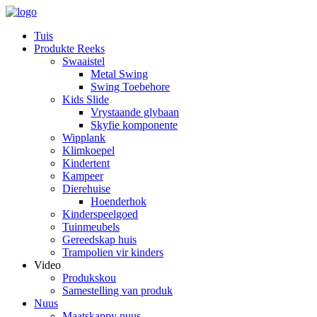
Tuis
Produkte Reeks
Swaaistel
Metal Swing
Swing Toebehore
Kids Slide
Vrystaande glybaan
Skyfie komponente
Wipplank
Klimkoepel
Kindertent
Kampeer
Dierehuise
Hoenderhok
Kinderspeelgoed
Tuinmeubels
Gereedskap huis
Trampolien vir kinders
Video
Produkskou
Samestelling van produk
Nuus
Maatskappy nuus