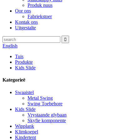
Produk nuus
Oor ons
Fabriekstoer
Kontak ons
Uitgestalte
English
Tuis
Produkte
Kids Slide
Kategorieë
Swaaistel
Metal Swing
Swing Toebehore
Kids Slide
Vrystaande glybaan
Skyfie komponente
Wipplank
Klimkoepel
Kindertent