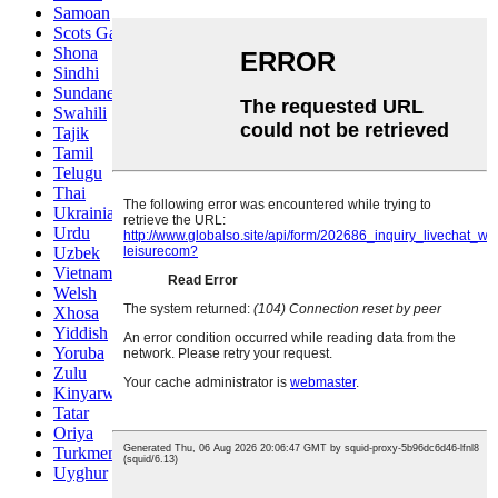
Samoan
Scots Gaelic
Shona
Sindhi
Sundanese
Swahili
Tajik
Tamil
Telugu
Thai
Ukrainian
Urdu
Uzbek
Vietnamese
Welsh
Xhosa
Yiddish
Yoruba
Zulu
Kinyarwanda
Tatar
Oriya
Turkmen
Uyghur