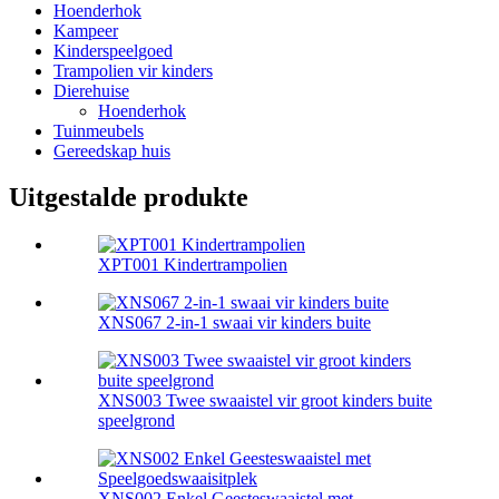
Hoenderhok
Kampeer
Kinderspeelgoed
Trampolien vir kinders
Dierehuise
Hoenderhok
Tuinmeubels
Gereedskap huis
Uitgestalde produkte
XPT001 Kindertrampolien
XNS067 2-in-1 swaai vir kinders buite
XNS003 Twee swaaistel vir groot kinders buite
speelgrond
XNS002 Enkel Geesteswaaistel met