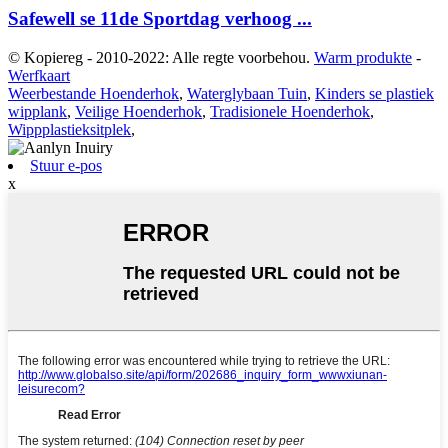
Safewell se 11de Sportdag verhoog ...
© Kopiereg - 2010-2022: Alle regte voorbehou.
Warm produkte
-
Werfkaart
Weerbestande Hoenderhok
,
Waterglybaan Tuin
,
Kinders se plastiek
wipplank
,
Veilige Hoenderhok
,
Tradisionele Hoenderhok
,
Wippplastieksitplek
,
Stuur e-pos
x