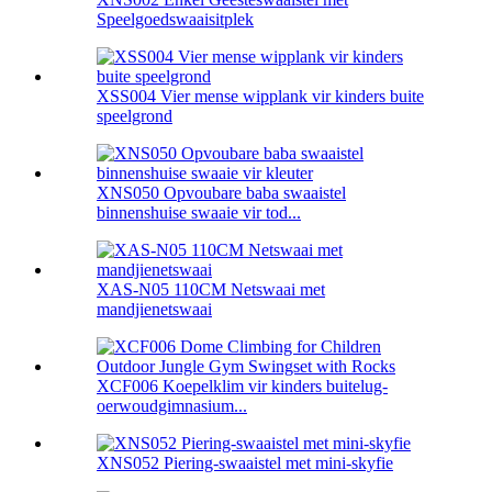
Speelgoedswaaisitplek
XSS004 Vier mense wipplank vir kinders buite
speelgrond
XNS050 Opvoubare baba swaaistel
binnenshuise swaaie vir tod...
XAS-N05 110CM Netswaai met
mandjienetswaai
XCF006 Koepelklim vir kinders buitelug-
oerwoudgimnasium...
XNS052 Piering-swaaistel met mini-skyfie