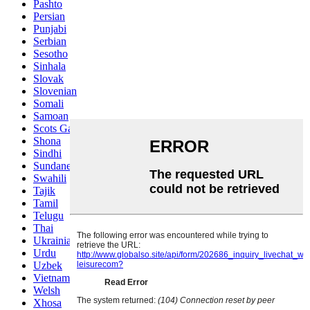
Pashto
Persian
Punjabi
Serbian
Sesotho
Sinhala
Slovak
Slovenian
Somali
Samoan
Scots Gaelic
Shona
Sindhi
Sundanese
Swahili
Tajik
Tamil
Telugu
Thai
Ukrainian
Urdu
Uzbek
Vietnamese
Welsh
Xhosa