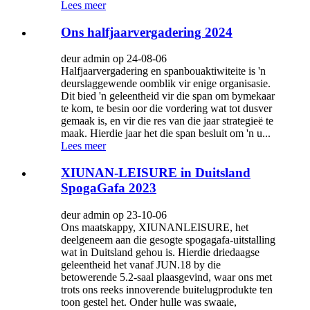
Lees meer
Ons halfjaarvergadering 2024
deur admin op 24-08-06
Halfjaarvergadering en spanbouaktiwiteite is 'n
deurslaggewende oomblik vir enige organisasie.
Dit bied 'n geleentheid vir die span om bymekaar
te kom, te besin oor die vordering wat tot dusver
gemaak is, en vir die res van die jaar strategieë te
maak. Hierdie jaar het die span besluit om 'n u...
Lees meer
XIUNAN-LEISURE in Duitsland
SpogaGafa 2023
deur admin op 23-10-06
Ons maatskappy, XIUNANLEISURE, het
deelgeneem aan die gesogte spogagafa-uitstalling
wat in Duitsland gehou is. Hierdie driedaagse
geleentheid het vanaf JUN.18 by die
betowerende 5.2-saal plaasgevind, waar ons met
trots ons reeks innoverende buitelugprodukte ten
toon gestel het. Onder hulle was swaaie,