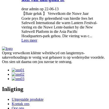
deur admin op 22-06-13
【Baie geluk 】 Verwelkom die Nuwe Jaar
Goeie prys By geleentheid van hierdie fees het
Safewell International die warm Lantern Festival-
viering en die Nuwe Lente-banket by die New
Safewell Platform in die Asia Pacific
Headquarters-park gehou. Die viering was c...
Lees meer
Opreg verwelkom kliënte wêreldwyd om langtermyn-
sakeverhoudings te vestig wat gebaseer is op wedersydse voordele.
Ons sien uit daarna om jou navrae te ontvang.
Inligting
Uitgestalde produkte
Kontak ons
Oor ons