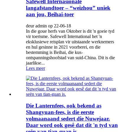
Safewell Internasionale
langafstandtoer – “weizhou” uniek
aan jou, Beihai-toer
deur admin op 22-06-18
In die goue herfs van Oktober is dit 'n goeie tyd
vir toerisme. Safewell International het 'n
eksklusiewe reisplan vir uitstaande werknemers
en hul gesinne in 2021 voorberei, en die
bestemming is Beihai, die kus-
ontspanningshoofstad van suid-China. Dit is die
jaarlikse...
Lees meer
Die Lanternfees, ook bekend as
Shangyuan-fees, is die eerste
volmaanaand sedert die Nuwejaar.
Daar word ook gesê dat dit 'n tyd van
seën van tian-guan is.