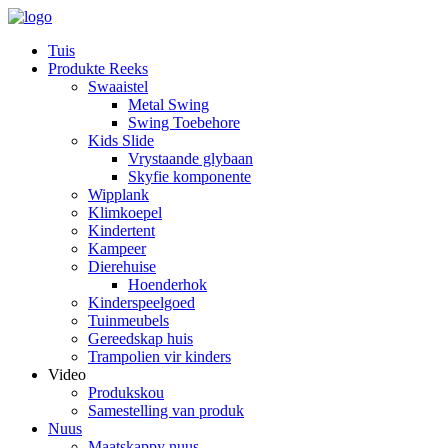
Tuis
Produkte Reeks
Swaaistel
Metal Swing
Swing Toebehore
Kids Slide
Vrystaande glybaan
Skyfie komponente
Wipplank
Klimkoepel
Kindertent
Kampeer
Dierehuise
Hoenderhok
Kinderspeelgoed
Tuinmeubels
Gereedskap huis
Trampolien vir kinders
Video
Produkskou
Samestelling van produk
Nuus
Maatskappy nuus