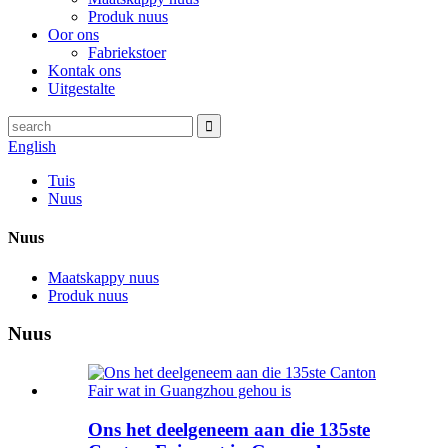
Produk nuus
Oor ons
Fabriekstoer
Kontak ons
Uitgestalte
English
Tuis
Nuus
Nuus
Maatskappy nuus
Produk nuus
Nuus
Ons het deelgeneem aan die 135ste