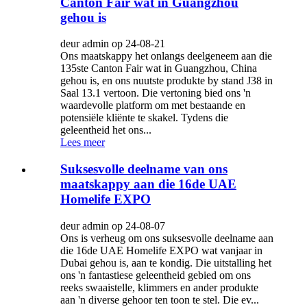
Canton Fair wat in Guangzhou
gehou is
deur admin op 24-08-21
Ons maatskappy het onlangs deelgeneem aan die
135ste Canton Fair wat in Guangzhou, China
gehou is, en ons nuutste produkte by stand J38 in
Saal 13.1 vertoon. Die vertoning bied ons 'n
waardevolle platform om met bestaande en
potensiële kliënte te skakel. Tydens die
geleentheid het ons...
Lees meer
Suksesvolle deelname van ons
maatskappy aan die 16de UAE
Homelife EXPO
deur admin op 24-08-07
Ons is verheug om ons suksesvolle deelname aan
die 16de UAE Homelife EXPO wat vanjaar in
Dubai gehou is, aan te kondig. Die uitstalling het
ons 'n fantastiese geleentheid gebied om ons
reeks swaaistelle, klimmers en ander produkte
aan 'n diverse gehoor ten toon te stel. Die ev...