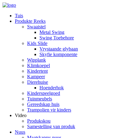
Tuis
Produkte Reeks
Swaaistel
Metal Swing
Swing Toebehore
Kids Slide
Vrystaande glybaan
Skyfie komponente
Wipplank
Klimkoepel
Kindertent
Kampeer
Dierehuise
Hoenderhok
Kinderspeelgoed
Tuinmeubels
Gereedskap huis
Trampolien vir kinders
Video
Produkskou
Samestelling van produk
Nuus
Maatskappy nuus