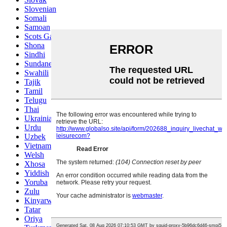
Slovenian
Somali
Samoan
Scots Gaelic
Shona
Sindhi
Sundanese
Swahili
Tajik
Tamil
Telugu
Thai
Ukrainian
Urdu
Uzbek
Vietnamese
Welsh
Xhosa
Yiddish
Yoruba
Zulu
Kinyarwanda
Tatar
Oriya