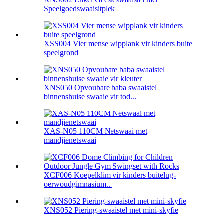
Speelgoedswaaisitplek
XSS004 Vier mense wipplank vir kinders buite
speelgrond
XNS050 Opvoubare baba swaaistel
binnenshuise swaaie vir tod...
XAS-N05 110CM Netswaai met
mandjienetswaai
XCF006 Koepelklim vir kinders buitelug-
oerwoudgimnasium...
XNS052 Piering-swaaistel met mini-skyfie