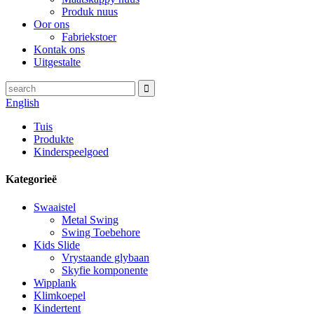
Produk nuus
Oor ons
Fabriekstoer
Kontak ons
Uitgestalte
English
Tuis
Produkte
Kinderspeelgoed
Kategorieë
Swaaistel
Metal Swing
Swing Toebehore
Kids Slide
Vrystaande glybaan
Skyfie komponente
Wipplank
Klimkoepel
Kindertent