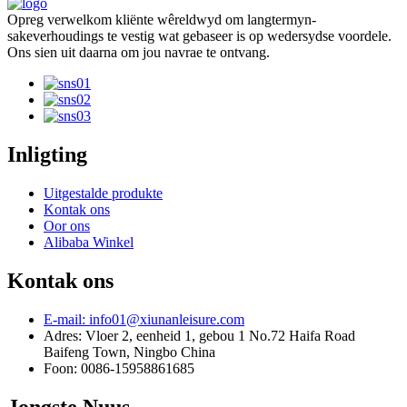
Opreg verwelkom kliënte wêreldwyd om langtermyn-
sakeverhoudings te vestig wat gebaseer is op wedersydse voordele.
Ons sien uit daarna om jou navrae te ontvang.
Inligting
Uitgestalde produkte
Kontak ons
Oor ons
Alibaba Winkel
Kontak ons
E-mail: info01@xiunanleisure.com
Adres: Vloer 2, eenheid 1, gebou 1 No.72 Haifa Road
Baifeng Town, Ningbo China
Foon: 0086-15958861685
Jongste Nuus