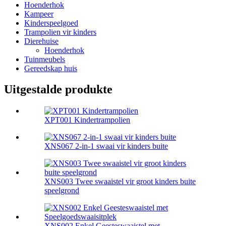
Hoenderhok
Kampeer
Kinderspeelgoed
Trampolien vir kinders
Dierehuise
Hoenderhok
Tuinmeubels
Gereedskap huis
Uitgestalde produkte
XPT001 Kindertrampolien
XNS067 2-in-1 swaai vir kinders buite
XNS003 Twee swaaistel vir groot kinders buite
speelgrond
XNS002 Enkel Geesteswaaistel met